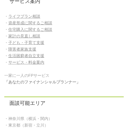
サービス案内
・
ライフプラン相談
・
資産形成に関するご相談
・
住宅購入に関するご相談
・
家計の見直し相談
・
子ども・子育て支援
・
障害者家族支援
・
生活困窮者自立支援
・
サービス・料金案内
一家に一人のFPサービス
「あなたのファイナンシャルプランナー」
面談可能エリア
・神奈川県（横浜・関内）
・東京都（新宿・立川）