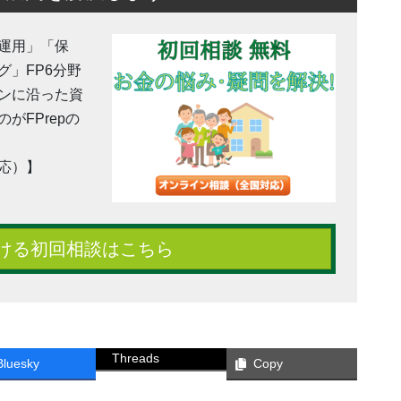
運用」「保
」FP6分野
ンに沿った資
がFPrepの
応）】
ける初回相談はこちら
Threads
Bluesky
Copy