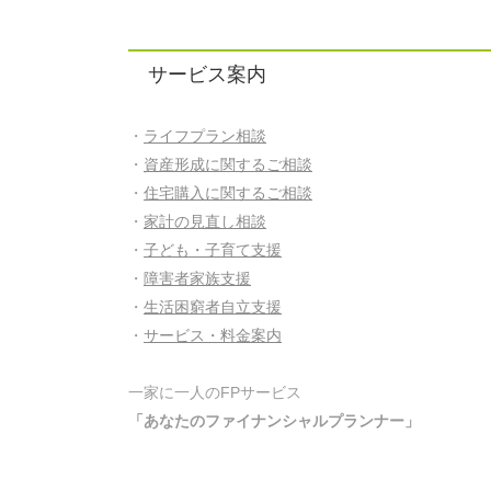
サービス案内
・
ライフプラン相談
・
資産形成に関するご相談
・
住宅購入に関するご相談
・
家計の見直し相談
・
子ども・子育て支援
・
障害者家族支援
・
生活困窮者自立支援
・
サービス・料金案内
一家に一人のFPサービス
「あなたのファイナンシャルプランナー」