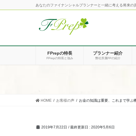
コ
ナ
あなたのファイナンシャルプランナーと一緒に考える将来の
ン
ビ
テ
ゲ
ン
ー
ツ
シ
に
ョ
移
ン
FPrepの特長
プランナー紹介
動
に
FPrepの特長と強み
弊社所属FPの紹介
移
動
HOME
お客様の声
お金の知識は重要、これまで学ぶ機
2019年7月22日
/ 最終更新日 :
2020年5月6日