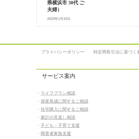
県横浜市 30代 ご
夫婦）
2020年1月15日
プライバシーポリシー
特定商取引法に基づく
サービス案内
・
ライフプラン相談
・
資産形成に関するご相談
・
住宅購入に関するご相談
・
家計の見直し相談
・
子ども・子育て支援
・
障害者家族支援