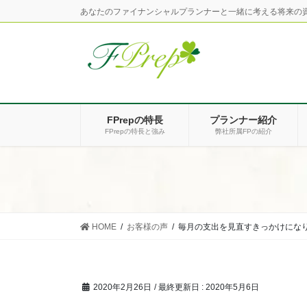
コ
ナ
あなたのファイナンシャルプランナーと一緒に考える将来の
ン
ビ
テ
ゲ
ン
ー
ツ
シ
に
ョ
移
ン
FPrepの特長
プランナー紹介
動
に
FPrepの特長と強み
弊社所属FPの紹介
移
動
HOME
お客様の声
毎月の支出を見直すきっかけになりま
2020年2月26日
/ 最終更新日 :
2020年5月6日