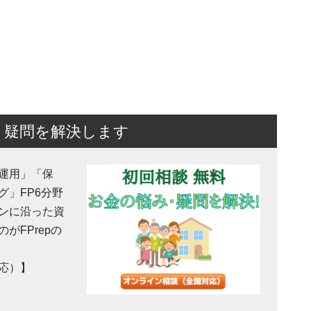
・疑問を解決します
運用」「保
」FP6分野
ンに沿った資
がFPrepの
応）】