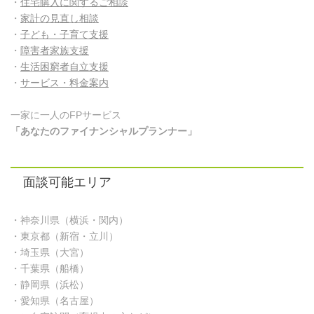
・
住宅購入に関するご相談
・
家計の見直し相談
・
子ども・子育て支援
・
障害者家族支援
・
生活困窮者自立支援
・
サービス・料金案内
一家に一人のFPサービス
「あなたのファイナンシャルプランナー」
面談可能エリア
・神奈川県（横浜・関内）
・東京都（新宿・立川）
・埼玉県（大宮）
・千葉県（船橋）
・静岡県（浜松）
・愛知県（名古屋）