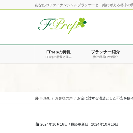
コ
ナ
あなたのファイナンシャルプランナーと一緒に考える将来の
ン
ビ
テ
ゲ
ン
ー
ツ
シ
に
ョ
移
ン
FPrepの特長
プランナー紹介
動
に
FPrepの特長と強み
弊社所属FPの紹介
移
動
HOME
お客様の声
お金に対する漠然とした不安を解消
2024年10月16日
/ 最終更新日 :
2024年10月16日