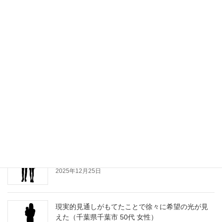
2026年3月24日
納得できるまで何度もご説明いただけた（神奈川
県横浜市 30代 ご夫婦）
2026年2月16日
資産の活用や取り崩し等が具体的にイメージ出来
た（神奈川県平塚市 60代 ご夫婦）
2026年1月20日
ライフプランを作って頂き今後のイメージが持て
た（千葉県浦安市 50代 ご夫婦）
2025年12月25日
現実的見通しがもてたことで徐々に希望の光が見
えた（千葉県千葉市 50代 女性）