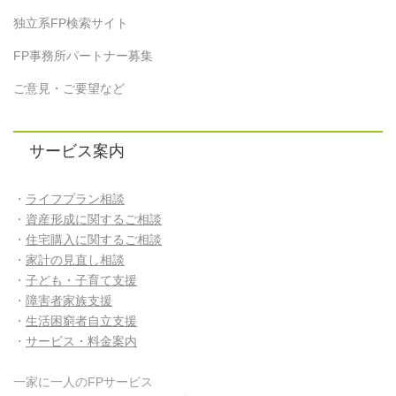
独立系FP検索サイト
FP事務所パートナー募集
ご意見・ご要望など
サービス案内
・
ライフプラン相談
・
資産形成に関するご相談
・
住宅購入に関するご相談
・
家計の見直し相談
・
子ども・子育て支援
・
障害者家族支援
・
生活困窮者自立支援
・
サービス・料金案内
一家に一人のFPサービス